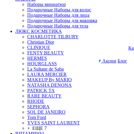
Наборы миниатюр
Подарочные Наборы для волос
Подарочные Наборы для лица
Подарочные Наборы для макияжа
Подарочные Наборы для тела
ЛЮКС КОСМЕТИКА
CHARLOTTE TILBURY
Christian Dior
CLINIQUE
Ка
FENTY BEAUTY
HERMES
Акции
Блог
HOURGLASS
La Sultane de Saba
LAURA MERCIER
MAKEUP By MARIO
NATASHA DENONA
PATRICK TA
RARE BEAUTY
RHODE
SEPHORA
SOL DE JANEIRO
Tom Ford
YVES SAINT LAURENT
+ ЕЩЕ 7
ВИТАМИНЫ