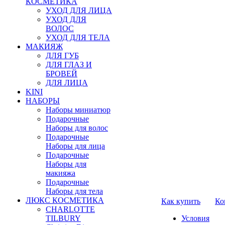
КОСМЕТИКА
УХОД ДЛЯ ЛИЦА
УХОД ДЛЯ
ВОЛОС
УХОД ДЛЯ ТЕЛА
МАКИЯЖ
ДЛЯ ГУБ
ДЛЯ ГЛАЗ И
БРОВЕЙ
ДЛЯ ЛИЦА
KINI
НАБОРЫ
Наборы миниатюр
Подарочные
Наборы для волос
Подарочные
Наборы для лица
Подарочные
Наборы для
макияжа
Подарочные
Наборы для тела
ЛЮКС КОСМЕТИКА
Как купить
Ко
CHARLOTTE
TILBURY
Условия