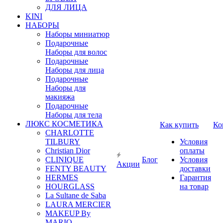
ДЛЯ ЛИЦА
KINI
НАБОРЫ
Наборы миниатюр
Подарочные
Наборы для волос
Подарочные
Наборы для лица
Подарочные
Наборы для
макияжа
Подарочные
Наборы для тела
ЛЮКС КОСМЕТИКА
Как купить
Ко
CHARLOTTE
TILBURY
Условия
Christian Dior
оплаты
CLINIQUE
Блог
Условия
Акции
FENTY BEAUTY
доставки
HERMES
Гарантия
HOURGLASS
на товар
La Sultane de Saba
LAURA MERCIER
MAKEUP By
MARIO