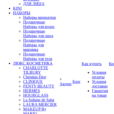
ДЛЯ ЛИЦА
KINI
НАБОРЫ
Наборы миниатюр
Подарочные
Наборы для волос
Подарочные
Наборы для лица
Подарочные
Наборы для
макияжа
Подарочные
Наборы для тела
ЛЮКС КОСМЕТИКА
Как купить
Ко
CHARLOTTE
TILBURY
Условия
Christian Dior
оплаты
CLINIQUE
Блог
Условия
Акции
FENTY BEAUTY
доставки
HERMES
Гарантия
HOURGLASS
на товар
La Sultane de Saba
LAURA MERCIER
MAKEUP By
MARIO