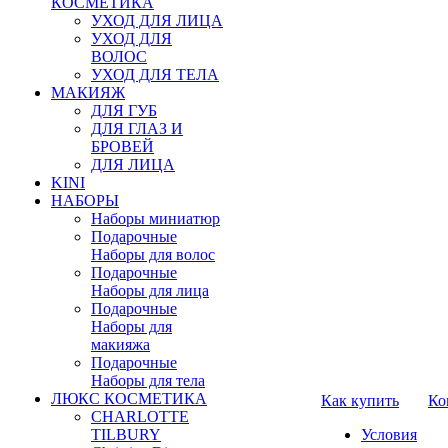
КОСМЕТИКА
УХОД ДЛЯ ЛИЦА
УХОД ДЛЯ
ВОЛОС
УХОД ДЛЯ ТЕЛА
МАКИЯЖ
ДЛЯ ГУБ
ДЛЯ ГЛАЗ И
БРОВЕЙ
ДЛЯ ЛИЦА
KINI
НАБОРЫ
Наборы миниатюр
Подарочные
Наборы для волос
Подарочные
Наборы для лица
Подарочные
Наборы для
макияжа
Подарочные
Наборы для тела
ЛЮКС КОСМЕТИКА
Как купить
Ко
CHARLOTTE
TILBURY
Условия