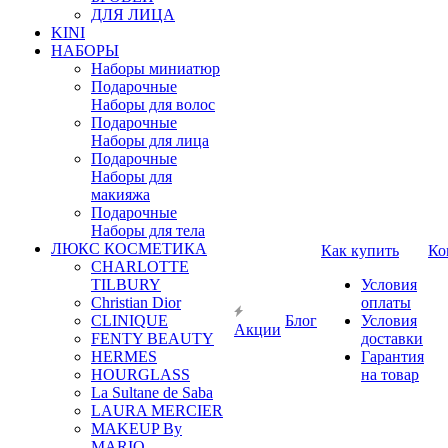
ДЛЯ ЛИЦА
KINI
НАБОРЫ
Наборы миниатюр
Подарочные
Наборы для волос
Подарочные
Наборы для лица
Подарочные
Наборы для
макияжа
Подарочные
Наборы для тела
ЛЮКС КОСМЕТИКА
Как купить
Ко
CHARLOTTE
TILBURY
Условия
Christian Dior
оплаты
CLINIQUE
Блог
Условия
Акции
FENTY BEAUTY
доставки
HERMES
Гарантия
HOURGLASS
на товар
La Sultane de Saba
LAURA MERCIER
MAKEUP By
MARIO