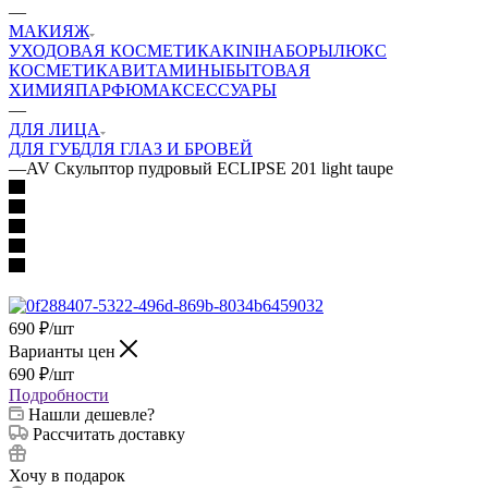
—
МАКИЯЖ
УХОДОВАЯ КОСМЕТИКА
KINI
НАБОРЫ
ЛЮКС
КОСМЕТИКА
ВИТАМИНЫ
БЫТОВАЯ
ХИМИЯ
ПАРФЮМ
АКСЕССУАРЫ
—
ДЛЯ ЛИЦА
ДЛЯ ГУБ
ДЛЯ ГЛАЗ И БРОВЕЙ
—
AV Скульптор пудровый ECLIPSE 201 light taupe
690
₽
/шт
Варианты цен
690
₽
/шт
Подробности
Нашли дешевле?
Рассчитать доставку
Хочу в подарок