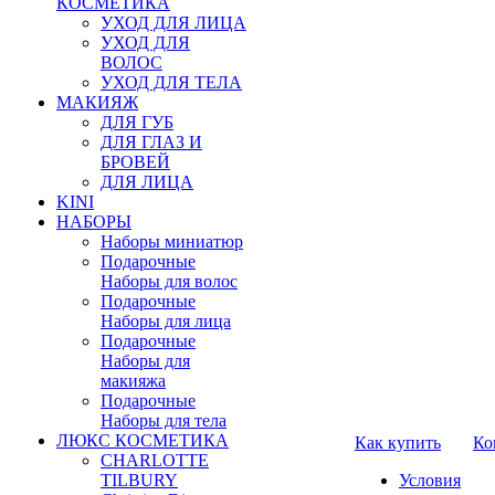
КОСМЕТИКА
УХОД ДЛЯ ЛИЦА
УХОД ДЛЯ
ВОЛОС
УХОД ДЛЯ ТЕЛА
МАКИЯЖ
ДЛЯ ГУБ
ДЛЯ ГЛАЗ И
БРОВЕЙ
ДЛЯ ЛИЦА
KINI
НАБОРЫ
Наборы миниатюр
Подарочные
Наборы для волос
Подарочные
Наборы для лица
Подарочные
Наборы для
макияжа
Подарочные
Наборы для тела
ЛЮКС КОСМЕТИКА
Как купить
Ко
CHARLOTTE
TILBURY
Условия