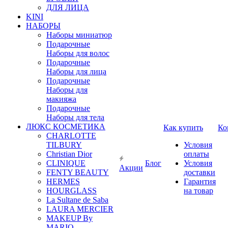
ДЛЯ ЛИЦА
KINI
НАБОРЫ
Наборы миниатюр
Подарочные
Наборы для волос
Подарочные
Наборы для лица
Подарочные
Наборы для
макияжа
Подарочные
Наборы для тела
ЛЮКС КОСМЕТИКА
Как купить
Ко
CHARLOTTE
TILBURY
Условия
Christian Dior
оплаты
CLINIQUE
Блог
Условия
Акции
FENTY BEAUTY
доставки
HERMES
Гарантия
HOURGLASS
на товар
La Sultane de Saba
LAURA MERCIER
MAKEUP By
MARIO