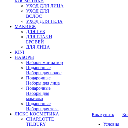
КОСМЕТИКА
УХОД ДЛЯ ЛИЦА
УХОД ДЛЯ
ВОЛОС
УХОД ДЛЯ ТЕЛА
МАКИЯЖ
ДЛЯ ГУБ
ДЛЯ ГЛАЗ И
БРОВЕЙ
ДЛЯ ЛИЦА
KINI
НАБОРЫ
Наборы миниатюр
Подарочные
Наборы для волос
Подарочные
Наборы для лица
Подарочные
Наборы для
макияжа
Подарочные
Наборы для тела
ЛЮКС КОСМЕТИКА
Как купить
Ко
CHARLOTTE
TILBURY
Условия