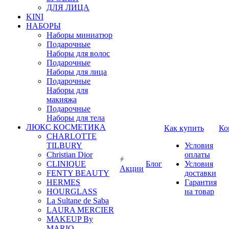
ДЛЯ ЛИЦА
KINI
НАБОРЫ
Наборы миниатюр
Подарочные
Наборы для волос
Подарочные
Наборы для лица
Подарочные
Наборы для
макияжа
Подарочные
Наборы для тела
ЛЮКС КОСМЕТИКА
Как купить
Ко
CHARLOTTE
TILBURY
Условия
Christian Dior
оплаты
CLINIQUE
Блог
Условия
Акции
FENTY BEAUTY
доставки
HERMES
Гарантия
HOURGLASS
на товар
La Sultane de Saba
LAURA MERCIER
MAKEUP By
MARIO