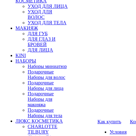
КОСМЕТИКА
УХОД ДЛЯ ЛИЦА
УХОД ДЛЯ
ВОЛОС
УХОД ДЛЯ ТЕЛА
МАКИЯЖ
ДЛЯ ГУБ
ДЛЯ ГЛАЗ И
БРОВЕЙ
ДЛЯ ЛИЦА
KINI
НАБОРЫ
Наборы миниатюр
Подарочные
Наборы для волос
Подарочные
Наборы для лица
Подарочные
Наборы для
макияжа
Подарочные
Наборы для тела
ЛЮКС КОСМЕТИКА
Как купить
Ко
CHARLOTTE
TILBURY
Условия